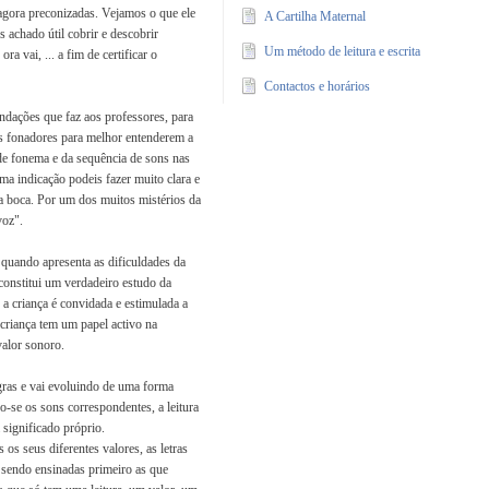
 agora preconizadas. Vejamos o que ele
A Cartilha Maternal
s achado útil cobrir e descobrir
Um método de leitura e escrita
ora vai, ... a fim de certificar o
Contactos e horários
ndações que faz aos professores, para
os fonadores para melhor entenderem a
de fonema e da sequência de sons nas
ma indicação podeis fazer muito clara e
da boca. Por um dos muitos mistérios da
voz".
quando apresenta as dificuldades da
onstitui um verdadeiro estudo da
 a criança é convidada e estimulada a
 criança tem um papel activo na
valor sonoro.
egras e vai evoluindo de uma forma
do-se os sons correspondentes, a leitura
significado próprio.
os seus diferentes valores, as letras
 sendo ensinadas primeiro as que