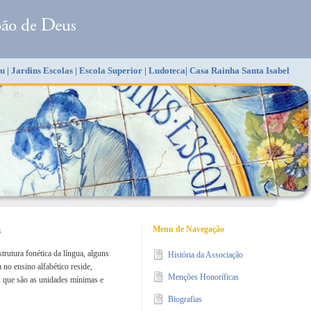
u
|
Jardins Escolas
|
Escola Superior
|
Ludoteca
|
Casa Rainha Santa Isabel
s
Menu de Navegação
rutura fonética da língua, alguns
História da Associação
 no ensino alfabético reside,
Menções Honoríficas
, que são as unidades mínimas e
Biografias