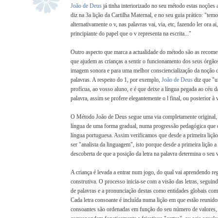
João de Deus
já tinha interiorizado no seu método estas noções
diz na 3a lição da Cartilha Maternal, e no seu guia prático: "temo
alternativamente o v, nas palavras vai, via, etc, fazendo ler ora ai, 
principiante do papel que o v representa na escrita..."
Outro aspecto que marca a actualidade do método são as recome
que ajudem as crianças a sentir o funcionamento dos seus órgã
imagem sonora e para uma melhor consciencialização da noção 
palavras. A respeito do 1, por exemplo,
João de Deus
diz que "u
profícua, ao vosso aluno, e é que deixe a língua pegada ao céu 
palavra, assim se profere elegantemente o l final, ou posterior à 
O Método João de Deus segue uma via completamente original, 
língua de uma forma gradual, numa progressão pedagógica que c
língua portuguesa. Assim verificamos que desde a primeira lição
ser "analista da linguagem", isto porque desde a primeira lição a
descoberta de que a posição da letra na palavra determina o seu 
A criança é levada a entrar num jogo, do qual vai aprendendo r
construtiva. O processo inicia-se com a visão das letras, seguin
de palavras e a pronunciação destas como entidades globais com 
Cada letra consoante é incluída numa lição em que estão reunidos 
consoantes são ordenadas em função do seu número de valores,